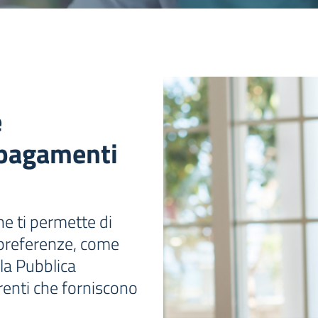
e
i pagamenti
e ti permette di
e preferenze, come
 la Pubblica
renti che forniscono