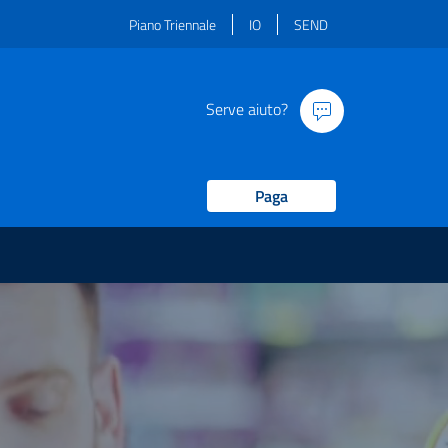
Piano Triennale
IO
SEND
Serve aiuto?
Paga