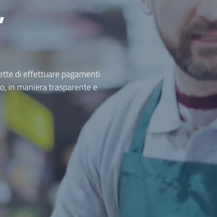
,
ette di effettuare pagamenti
o, in maniera trasparente e