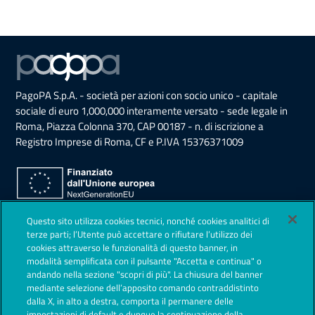
PagoPA S.p.A. - società per azioni con socio unico - capitale
sociale di euro 1,000,000 interamente versato - sede legale in
Roma, Piazza Colonna 370, CAP 00187 - n. di iscrizione a
Registro Imprese di Roma, CF e P.IVA 15376371009
Sezione Link Utili
Questo sito utilizza cookies tecnici, nonché cookies analitici di
Privacy Policy
terze parti; l’Utente può accettare o rifiutare l’utilizzo dei
cookies attraverso le funzionalità di questo banner, in
Note legali
modalità semplificata con il pulsante "Accetta e continua" o
andando nella sezione "scopri di più". La chiusura del banner
Contestazioni
mediante selezione dell’apposito comando contraddistinto
dalla X, in alto a destra, comporta il permanere delle
Società Trasparente
impostazioni di default e dunque la continuazione della