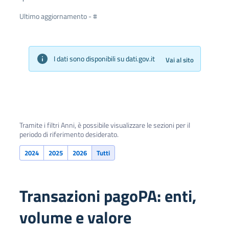
Ultimo aggiornamento
-
#
I dati sono disponibili su dati.gov.it
Vai al sito
Tramite i filtri Anni, è possibile visualizzare le sezioni per il
periodo di riferimento desiderato.
screen readers text: Tutti.
2024
2025
2026
Tutti
Transazioni pagoPA: enti,
volume e valore