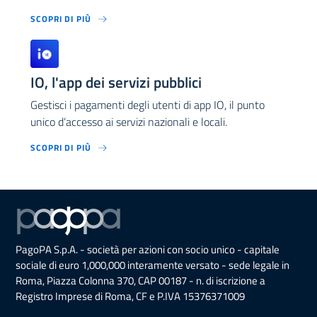
SCOPRI DI PIÙ
IO, l'app dei servizi pubblici
Gestisci i pagamenti degli utenti di app IO, il punto
unico d’accesso ai servizi nazionali e locali.
SCOPRI DI PIÙ
PagoPA S.p.A. - società per azioni con socio unico - capitale
sociale di euro 1,000,000 interamente versato - sede legale in
Roma, Piazza Colonna 370, CAP 00187 - n. di iscrizione a
Registro Imprese di Roma, CF e P.IVA 15376371009