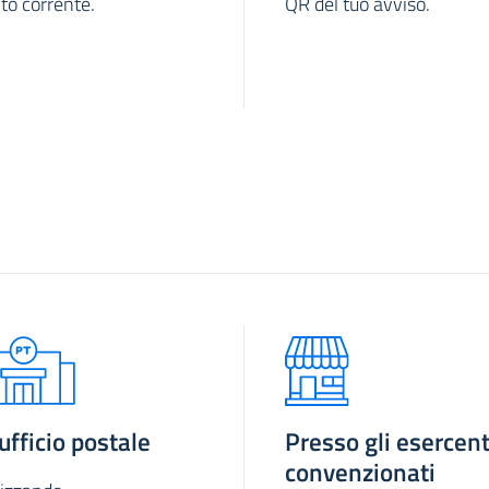
to corrente.
QR del tuo avviso.
 ufficio postale
Presso gli esercent
convenzionati