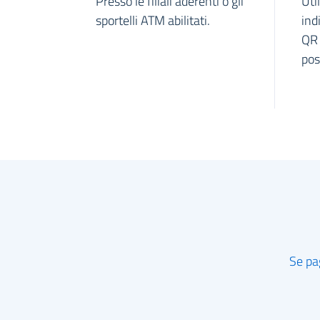
Presso le filiali aderenti o gli
Uti
sportelli ATM abilitati.
ind
QR 
pos
Se pag