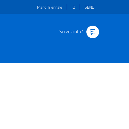
Piano Triennale
IO
SEND
Serve aiuto?