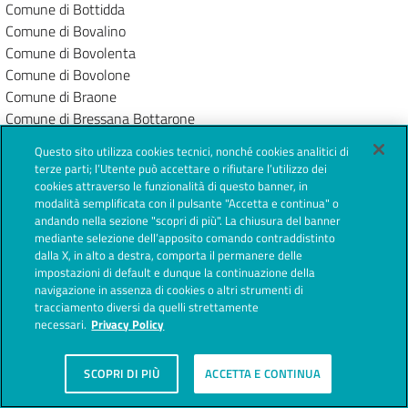
Comune di Bottidda
Comune di Bovalino
Comune di Bovolenta
Comune di Bovolone
Comune di Braone
Comune di Bressana Bottarone
Comune di Bresso
Questo sito utilizza cookies tecnici, nonché cookies analitici di
Comune di Briaglia
terze parti; l’Utente può accettare o rifiutare l’utilizzo dei
Comune di Brindisi
cookies attraverso le funzionalità di questo banner, in
modalità semplificata con il pulsante "Accetta e continua" o
Comune di Broccostella
andando nella sezione "scopri di più". La chiusura del banner
Comune di Broni
mediante selezione dell’apposito comando contraddistinto
Comune di Brugnera
dalla X, in alto a destra, comporta il permanere delle
Comune di Bruino
impostazioni di default e dunque la continuazione della
navigazione in assenza di cookies o altri strumenti di
Comune di Bucchianico
tracciamento diversi da quelli strettamente
Comune di Budduso'
necessari.
Privacy Policy
Comune di Budoia
Comune di Budoni
SCOPRI DI PIÙ
ACCETTA E CONTINUA
Comune di Budrio
Comune di Buglio in Monte