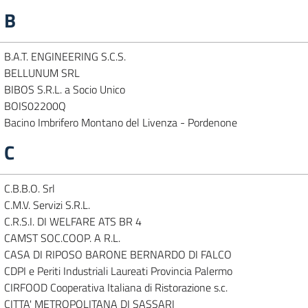
B
B.A.T. ENGINEERING S.C.S.
BELLUNUM SRL
BIBOS S.R.L. a Socio Unico
BOIS02200Q
Bacino Imbrifero Montano del Livenza - Pordenone
C
C.B.B.O. Srl
C.M.V. Servizi S.R.L.
C.R.S.I. DI WELFARE ATS BR 4
CAMST SOC.COOP. A R.L.
CASA DI RIPOSO BARONE BERNARDO DI FALCO
CDPI e Periti Industriali Laureati Provincia Palermo
CIRFOOD Cooperativa Italiana di Ristorazione s.c.
CITTA' METROPOLITANA DI SASSARI