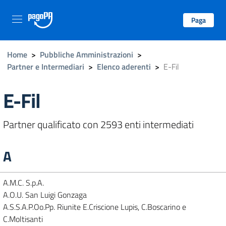
Paga
Home
>
Pubbliche Amministrazioni
>
Partner e Intermediari
>
Elenco aderenti
>
E-Fil
E-Fil
Partner qualificato con 2593 enti intermediati
A
A.M.C. S.p.A.
A.O.U. San Luigi Gonzaga
A.S.S.A.P.Oo.Pp. Riunite E.Criscione Lupis, C.Boscarino e
C.Moltisanti