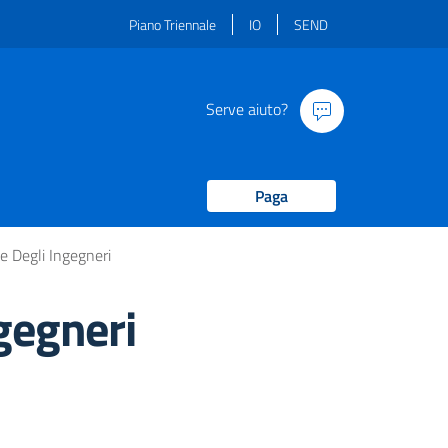
Piano Triennale
IO
SEND
Serve aiuto?
Paga
e Degli Ingegneri
gegneri