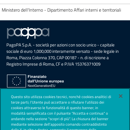
Ministero dell'Interno - Dipartimento Affari interni e territoriali
PagoPA S.p.A. - società per azioni con socio unico - capitale
sociale di euro 1,000,000 interamente versato - sede legale in
Roma, Piazza Colonna 370, CAP 00187 - n. di iscrizione a
Registro Imprese di Roma, CF e P.IVA 15376371009
Sezione Link Utili
Questo sito utilizza cookies tecnici, nonché cookies analitici di
Privacy Policy
terze parti; l’Utente può accettare o rifiutare l’utilizzo dei
cookies attraverso le funzionalità di questo banner, in
Note legali
modalità semplificata con il pulsante "Accetta e continua" o
andando nella sezione "scopri di più". La chiusura del banner
Contestazioni
mediante selezione dell’apposito comando contraddistinto
dalla X, in alto a destra, comporta il permanere delle