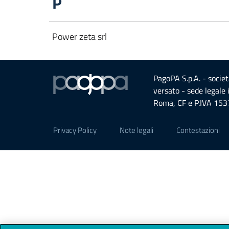
P
Power zeta srl
PagoPA S.p.A. - societ
versato - sede legale
Roma, CF e P.IVA 15
Sezione Link Utili
Privacy Policy
Note legali
Contestazioni