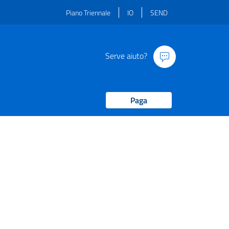
Piano Triennale
IO
SEND
Serve aiuto?
Paga