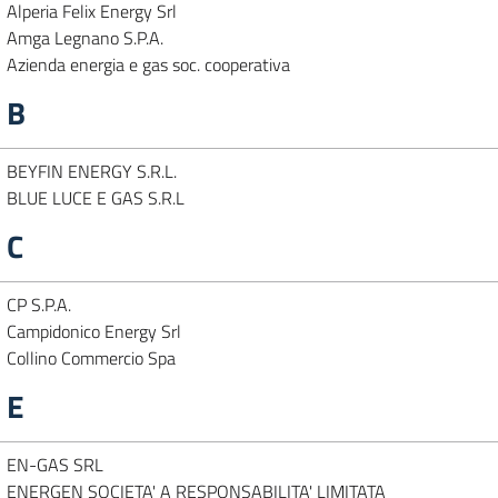
Alperia Felix Energy Srl
Amga Legnano S.P.A.
Azienda energia e gas soc. cooperativa
B
BEYFIN ENERGY S.R.L.
BLUE LUCE E GAS S.R.L
C
CP S.P.A.
Campidonico Energy Srl
Collino Commercio Spa
E
EN-GAS SRL
ENERGEN SOCIETA' A RESPONSABILITA' LIMITATA