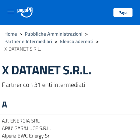
Paga
Home
>
Pubbliche Amministrazioni
>
Partner e Intermediari
>
Elenco aderenti
>
X DATANET S.R.L.
X DATANET S.R.L.
Partner con 31 enti intermediati
A
A.F. ENERGIA SRL
APIU' GAS&LUCE S.R.L.
Alperia BWC Energy Srl