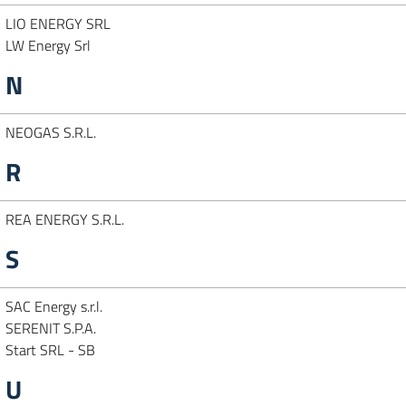
LIO ENERGY SRL
LW Energy Srl
N
NEOGAS S.R.L.
R
REA ENERGY S.R.L.
S
SAC Energy s.r.l.
SERENIT S.P.A.
Start SRL - SB
U