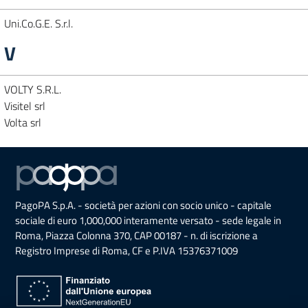
Uni.Co.G.E. S.r.l.
V
VOLTY S.R.L.
Visitel srl
Volta srl
PagoPA S.p.A. - società per azioni con socio unico - capitale
sociale di euro 1,000,000 interamente versato - sede legale in
Roma, Piazza Colonna 370, CAP 00187 - n. di iscrizione a
Registro Imprese di Roma, CF e P.IVA 15376371009