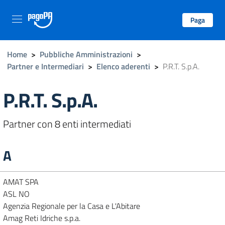
Paga
Home
>
Pubbliche Amministrazioni
>
Partner e Intermediari
>
Elenco aderenti
>
P.R.T. S.p.A.
P.R.T. S.p.A.
Partner con 8 enti intermediati
A
AMAT SPA
ASL NO
Agenzia Regionale per la Casa e L'Abitare
Amag Reti Idriche s.p.a.